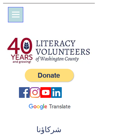
7 شارع علم
صندوق بريد 245
ويسترلي ، RI 02891
(401) 596-9411
Donate
شركاؤنا