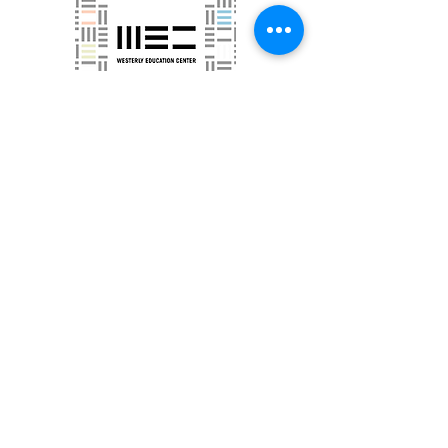
مركز التعليم الغربي
منازل برمجة GED لـ Tri-County Community
Action
في Westerly
معلومات اكثر
مكتب URI للطلاب الدوليين والعلماء