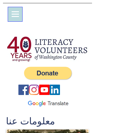
7 شارع علم
صندوق بريد 245
ويسترلي ، RI 02891
(401) 596-9411
Donate
معلومات عنا