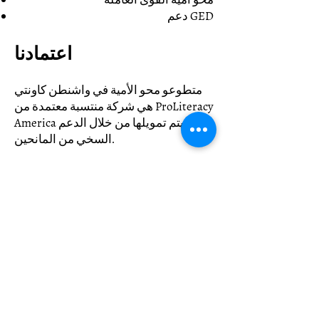
دعم GED
اعتمادنا
متطوعو محو الأمية في واشنطن كاونتي
هي شركة منتسبة معتمدة من ProLiteracy
America ويتم تمويلها من خلال الدعم
السخي من المانحين.
يرجى الاتصال بنا أو مراسلتنا عبر البريد
الإلكتروني لتحديد موعد للتسجيل في
مركز Westerly Literacy Center أو مواقع
أخرى في جميع أنحاء مقاطعة واشنطن:
9411-596 (401)
أو
exedir@literacywashingtoncounty.org
كيف نساعد