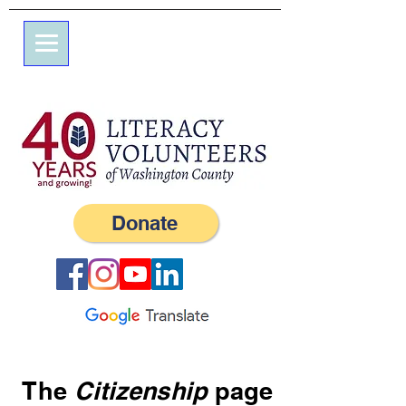
7 شارع علم
صندوق بريد 245
ويسترلي ، RI 02891
(401) 596-9411
Donate
The
Citizenship
page