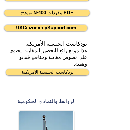
نموذج N-400 مفردات PDF
USCitizenshipSupport.com
بودكاست الجنسية الأمريكية
هذا موقع رائع للتحضير للمقابلة. يحتوي
على نصوص مقابلة ومقاطع فيديو
وهمية.
بودكاست الجنسية الأمريكية
الروابط والنماذج الحكومية